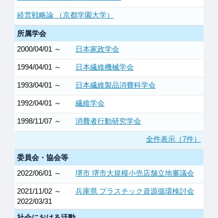
経営戦略論 （京都学園大学）
所属学会
2000/04/01 ～
日本家政学会
1994/04/01 ～
日本繊維機械学会
1993/04/01 ～
日本繊維製品消費科学会
1992/04/01 ～
繊維学会
1998/11/07 ～
消費者行動研究学会
全件表示（7件）
委員会・協会等
2022/06/01 ～
堺市 堺市大規模小売店舗立地審議会
2021/11/02 ～
兵庫県 プラスチック資源循環検討会
2022/03/31
社会における活動