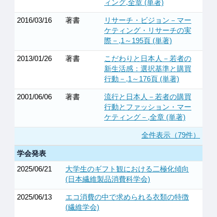
ィング,全章 (単著)
2016/03/16
著書
リサーチ・ビジョン－マー
ケティング・リサーチの実
際－,1～195頁 (単著)
2013/01/26
著書
こだわりと日本人－若者の
新生活感：選択基準と購買
行動－,1～176頁 (単著)
2001/06/06
著書
流行と日本人－若者の購買
行動とファッション・マー
ケティング－,全章 (単著)
全件表示（79件）
学会発表
2025/06/21
大学生のギフト観における二極化傾向
(日本繊維製品消費科学会)
2025/06/13
エコ消費の中で求められる衣類の特徴
(繊維学会)