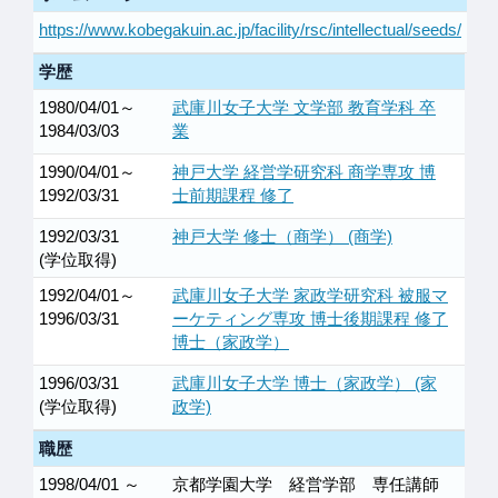
https://www.kobegakuin.ac.jp/facility/rsc/intellectual/seeds/
学歴
1980/04/01～
武庫川女子大学 文学部 教育学科 卒
1984/03/03
業
1990/04/01～
神戸大学 経営学研究科 商学専攻 博
1992/03/31
士前期課程 修了
1992/03/31
神戸大学 修士（商学） (商学)
(学位取得)
1992/04/01～
武庫川女子大学 家政学研究科 被服マ
1996/03/31
ーケティング専攻 博士後期課程 修了
博士（家政学）
1996/03/31
武庫川女子大学 博士（家政学） (家
(学位取得)
政学)
職歴
1998/04/01 ～
京都学園大学 経営学部 専任講師