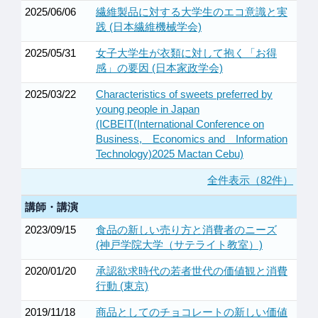
2025/06/06
繊維製品に対する大学生のエコ意識と実
践 (日本繊維機械学会)
2025/05/31
女子大学生が衣類に対して抱く「お得
感」の要因 (日本家政学会)
2025/03/22
Characteristics of sweets preferred by
young people in Japan
(ICBEIT(International Conference on
Business, Economics and Information
Technology)2025 Mactan Cebu)
全件表示（82件）
講師・講演
2023/09/15
食品の新しい売り方と消費者のニーズ
(神戸学院大学（サテライト教室）)
2020/01/20
承認欲求時代の若者世代の価値観と消費
行動 (東京)
2019/11/18
商品としてのチョコレートの新しい価値