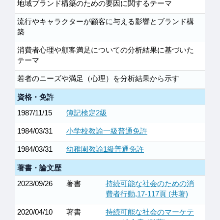
地域ブランド構築のための要因に関するテーマ
流行やキャラクターが顧客に与える影響とブランド構
築
消費者心理や顧客満足についての分析結果に基づいた
テーマ
若者のニーズや満足（心理）を分析結果から示す
資格・免許
1987/11/15
簿記検定2級
1984/03/31
小学校教諭一級普通免許
1984/03/31
幼稚園教諭1級普通免許
著書・論文歴
2023/09/26
著書
持続可能な社会のための消
費者行動,17-117頁 (共著)
2020/04/10
著書
持続可能な社会のマーケテ