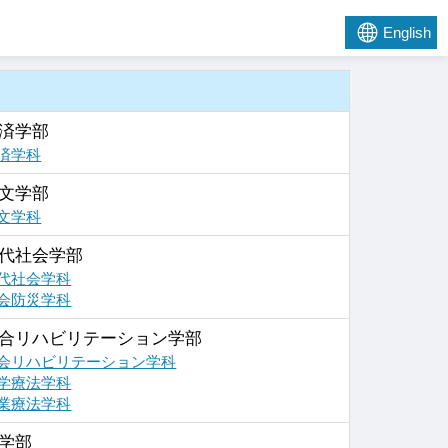
English
済学部
済学科
文学部
文学科
代社会学部
代社会学科
会防災学科
合リハビリテーション学部
会リハビリテーション学科
学療法学科
業療法学科
学部