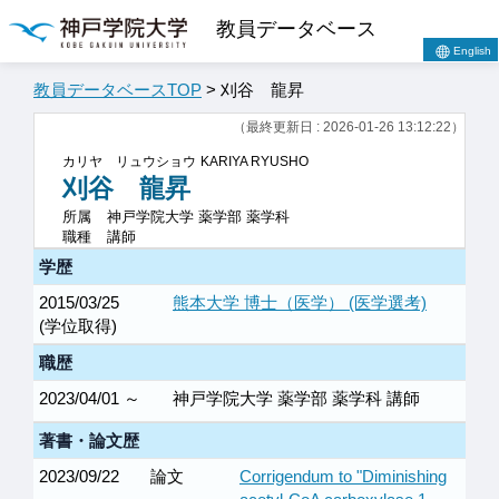
教員データベース
English
教員データベースTOP
> 刈谷 龍昇
（最終更新日 : 2026-01-26 13:12:22）
カリヤ リュウショウ
KARIYA RYUSHO
刈谷 龍昇
所属
神戸学院大学 薬学部 薬学科
職種
講師
学歴
2015/03/25
熊本大学 博士（医学） (医学選考)
(学位取得)
職歴
2023/04/01 ～
神戸学院大学 薬学部 薬学科 講師
著書・論文歴
2023/09/22
論文
Corrigendum to "Diminishing