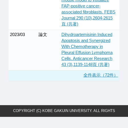
FAP-positive cancer-
associated fibroblasts. FEBS
Journal 290 (10),2604-2615
頁 (共著)
2023/03
論文
Dihydroartemisinin Induced
Apoptosis and Synergized
With Chemotherapy in
Pleural Effusion Lymphoma
Cells. Anticancer Research
43 (3),1139-1148頁 (共著)
全件表示（72件）
COPYRIGHT (C) KOBE GAKUIN UNIVERSITY. ALL RIGHTS
RESERVED.