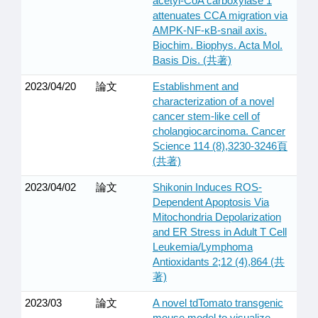
acetyl-CoA carboxylase 1
attenuates CCA migration via
AMPK-NF-κB-snail axis.
Biochim. Biophys. Acta Mol.
Basis Dis. (共著)
2023/04/20
論文
Establishment and
characterization of a novel
cancer stem-like cell of
cholangiocarcinoma. Cancer
Science 114 (8),3230-3246頁
(共著)
2023/04/02
論文
Shikonin Induces ROS-
Dependent Apoptosis Via
Mitochondria Depolarization
and ER Stress in Adult T Cell
Leukemia/Lymphoma
Antioxidants 2;12 (4),864 (共
著)
2023/03
論文
A novel tdTomato transgenic
mouse model to visualize