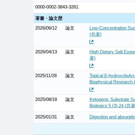
0000-0002-3843-3261
著書・論文歴
2026/06/12
論文
Low-Concentration Sucr
(共著)
2026/04/13
論文
High Dietary Salt Expos
著)
2025/11/28
論文
Topical β-hydroxybuty
Biophysical Research
2025/08/18
論文
Ketogenic Substrate S
Biologics 5 (3),24 (共著
2025/01/31
論文
Digestion and absorptio