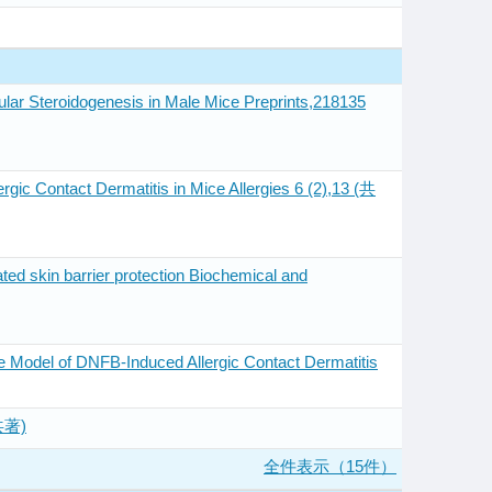
ular Steroidogenesis in Male Mice Preprints,218135
ergic Contact Dermatitis in Mice Allergies 6 (2),13 (共
d skin barrier protection Biochemical and
 Model of DNFB-Induced Allergic Contact Dermatitis
(共著)
全件表示（15件）