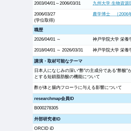
2003/04/01～2006/03/31
九州大学 生物資源
2006/03/27
農学博士 ［200
(学位取得)
職歴
2026/04/01 ～
神戸学院大学 栄養
2018/04/01 ～ 2026/03/31
神戸学院大学 栄養
講演・取材可能なテーマ
日本人になじみの深い“酢”の主成分である“酢酸
とする短鎖脂肪酸の機能について
酢が体と腸内フローラに与える影響について
researchmap会員ID
B000278305
外部研究者ID
ORCID iD