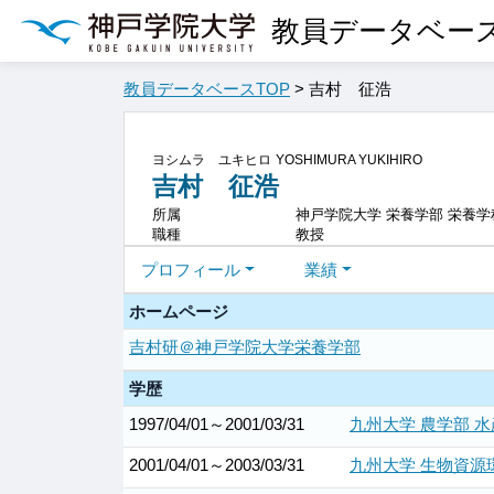
教員データベー
教員データベースTOP
> 吉村 征浩
ヨシムラ ユキヒロ
YOSHIMURA YUKIHIRO
吉村 征浩
所属
神戸学院大学 栄養学部 栄養学
職種
教授
プロフィール
業績
ホームページ
吉村研＠神戸学院大学栄養学部
学歴
1997/04/01～2001/03/31
九州大学 農学部 水
2001/04/01～2003/03/31
九州大学 生物資源