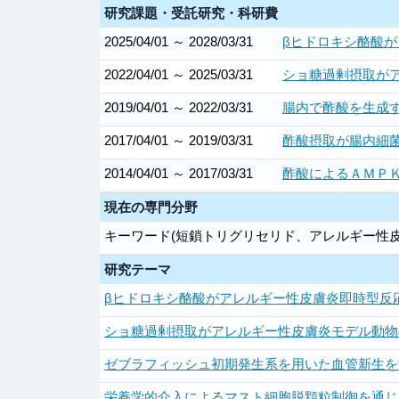
研究課題・受託研究・科研費
2025/04/01 ～ 2028/03/31
βヒドロキシ酪酸が
2022/04/01 ～ 2025/03/31
ショ糖過剰摂取がア
2019/04/01 ～ 2022/03/31
腸内で酢酸を生成す
2017/04/01 ～ 2019/03/31
酢酸摂取が腸内細菌
2014/04/01 ～ 2017/03/31
酢酸によるＡＭＰＫ
現在の専門分野
キーワード(短鎖トリグリセリド、アレルギー性皮
研究テーマ
βヒドロキシ酪酸がアレルギー性皮膚炎即時型反
ショ糖過剰摂取がアレルギー性皮膚炎モデル動物
ゼブラフィッシュ初期発生系を用いた血管新生を
栄養学的介入によるマスト細胞脱顆粒制御を通じ