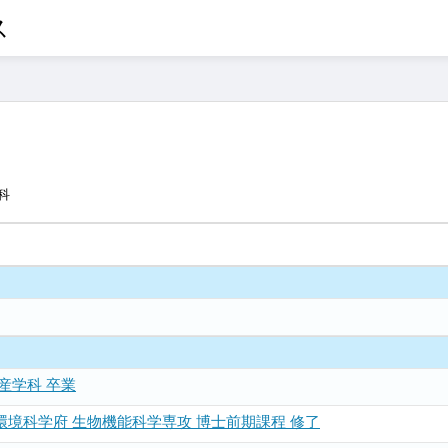
ス
科
産学科 卒業
環境科学府 生物機能科学専攻 博士前期課程 修了