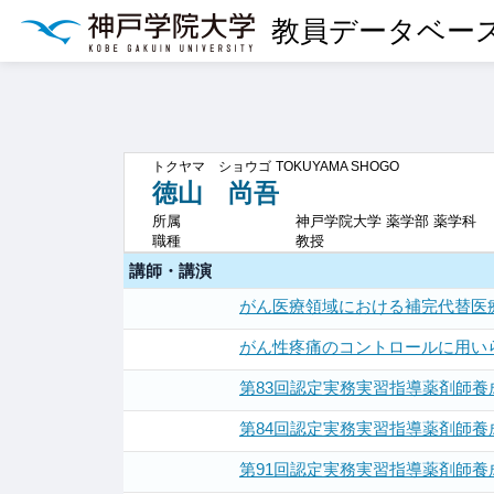
教員データベー
トクヤマ ショウゴ
TOKUYAMA SHOGO
徳山 尚吾
所属
神戸学院大学 薬学部 薬学科
職種
教授
講師・講演
がん医療領域における補完代替医
がん性疼痛のコントロールに用い
第83回認定実務実習指導薬剤師養
第84回認定実務実習指導薬剤師養
第91回認定実務実習指導薬剤師