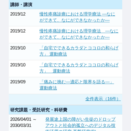
講師・講演
2019/12
慢性疼痛診療における理学療法 ―なに
ができて、なにができなかったか―
2019/12
慢性疼痛診療における理学療法 ―なに
ができて、なにができなかったか―
2019/10
「自宅でできるカラダとココロの和らげ
方」 運動療法
2019/10
「自宅でできるカラダとココロの和らげ
方」 運動療法
2019/09
「痛みに挑む―適応と限界を語る―」
運動療法
全件表示（16件）
研究課題・受託研究・科研費
2026/04/01 ～
発展途上国の障がい生徒のドロップ
2030/03/31
アウトと社会的孤立へのデジタル技