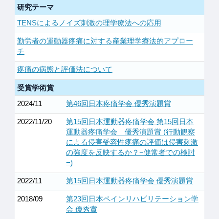
研究テーマ
TENSによるノイズ刺激の理学療法への応用
勤労者の運動器疼痛に対する産業理学療法的アプロー
チ
疼痛の病態と評価法について
受賞学術賞
2024/11
第46回日本疼痛学会 優秀演題賞
2022/11/20
第15回日本運動器疼痛学会 第15回日本
運動器疼痛学会 優秀演題賞 (行動観察
による侵害受容性疼痛の評価は侵害刺激
の強度を反映するか？−健常者での検討
−)
2022/11
第15回日本運動器疼痛学会 優秀演題賞
2018/09
第23回日本ペインリハビリテーション学
会 優秀賞