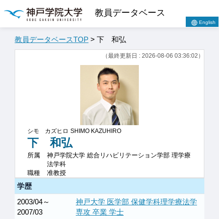
教員データベース
English
教員データベースTOP
> 下 和弘
（最終更新日 : 2026-08-06 03:36:02）
シモ カズヒロ
SHIMO KAZUHIRO
下 和弘
所属
神戸学院大学 総合リハビリテーション学部 理学療
法学科
職種
准教授
学歴
2003/04～
神戸大学 医学部 保健学科理学療法学
2007/03
専攻 卒業 学士