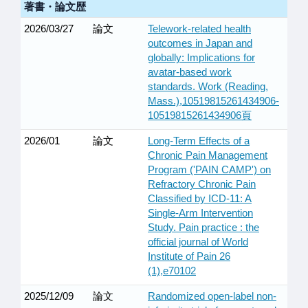
著書・論文歴
2026/03/27
論文
Telework-related health
outcomes in Japan and
globally: Implications for
avatar-based work
standards. Work (Reading,
Mass.),10519815261434906-
10519815261434906頁
2026/01
論文
Long-Term Effects of a
Chronic Pain Management
Program ('PAIN CAMP') on
Refractory Chronic Pain
Classified by ICD-11: A
Single-Arm Intervention
Study. Pain practice : the
official journal of World
Institute of Pain 26
(1),e70102
2025/12/09
論文
Randomized open-label non-