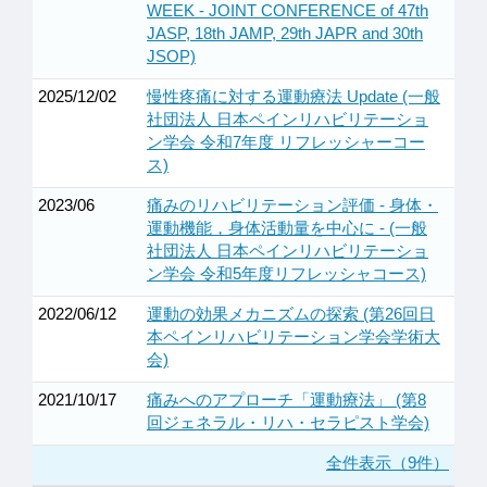
WEEK - JOINT CONFERENCE of 47th
JASP, 18th JAMP, 29th JAPR and 30th
JSOP)
2025/12/02
慢性疼痛に対する運動療法 Update (一般
社団法人 日本ペインリハビリテーショ
ン学会 令和7年度 リフレッシャーコー
ス)
2023/06
痛みのリハビリテーション評価 - 身体・
運動機能，身体活動量を中心に - (一般
社団法人 日本ペインリハビリテーショ
ン学会 令和5年度リフレッシャコース)
2022/06/12
運動の効果メカニズムの探索 (第26回日
本ペインリハビリテーション学会学術大
会)
2021/10/17
痛みへのアプローチ「運動療法」 (第8
回ジェネラル・リハ・セラピスト学会)
全件表示（9件）