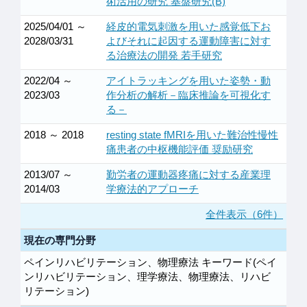
術活用の研究 基盤研究(B)
2025/04/01 ～
経皮的電気刺激を用いた感覚低下お
2028/03/31
よびそれに起因する運動障害に対す
る治療法の開発 若手研究
2022/04 ～
アイトラッキングを用いた姿勢・動
2023/03
作分析の解析－臨床推論を可視化す
る－
2018 ～ 2018
resting state fMRIを用いた難治性慢性
痛患者の中枢機能評価 奨励研究
2013/07 ～
勤労者の運動器疼痛に対する産業理
2014/03
学療法的アプローチ
全件表示（6件）
現在の専門分野
ペインリハビリテーション、物理療法 キーワード(ペイ
ンリハビリテーション、理学療法、物理療法、リハビ
リテーション)