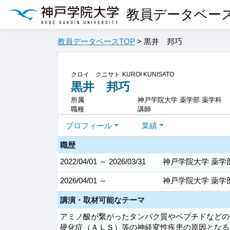
教員データベー
教員データベースTOP
> 黒井 邦巧
クロイ クニサト
KUROI KUNISATO
黒井 邦巧
所属
神戸学院大学 薬学部 薬学科
職種
講師
プロフィール
業績
職歴
2022/04/01 ～ 2026/03/31
神戸学院大学 薬学部
2026/04/01 ～
神戸学院大学 薬学部
講演・取材可能なテーマ
アミノ酸が繋がったタンパク質やペプチドなどの
硬化症（ＡＬＳ）等の神経変性疾患の原因となる