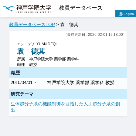
教員データベース
English
教員データベースTOP
> 袁 德其
（最終更新日 : 2026-02-01 12:18:00）
エン デチ
YUAN DEQI
袁 德其
所属
神戸学院大学 薬学部 薬学科
職種
教授
職歴
2010/04/01 ～
神戸学院大学 薬学部 薬学科 教授
研究テーマ
生体超分子系の機能制御を目指した人工超分子系の創
出