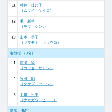
11
村井 佳比子
（ムライ ケイコ）
12
毛 新華
（モウ シンカ）
13
山本 恭子
（ヤマモト キョウコ）
准教授 （3名）
1
河瀬 諭
（カワセ サトシ）
2
竹田 剛
（タケダ ツヨシ）
3
中川 裕美
（ナカガワ ヒロミ）
講師 （5名）