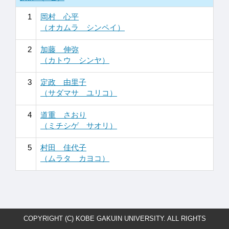
1
岡村 心平
（オカムラ シンペイ）
2
加藤 伸弥
（カトウ シンヤ）
3
定政 由里子
（サダマサ ユリコ）
4
道重 さおり
（ミチシゲ サオリ）
5
村田 佳代子
（ムラタ カヨコ）
COPYRIGHT (C) KOBE GAKUIN UNIVERSITY. ALL RIGHTS