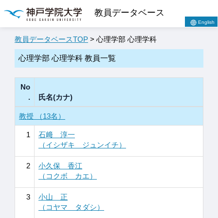
教員データベース
English
教員データベースTOP
> 心理学部 心理学科
心理学部 心理学科 教員一覧
No
.
氏名(カナ)
教授 （13名）
1
石﨑 淳一
（イシザキ ジュンイチ）
2
小久保 香江
（コクボ カエ）
3
小山 正
（コヤマ タダシ）