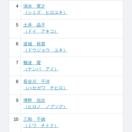
4
清水 寛之
（シミズ ヒロユキ）
5
土井 晶子
（ドイ アキコ）
6
道城 裕貴
（ドウジョウ ユキ）
7
難波 愛
（ナンバ アイ）
8
長谷川 千洋
（ハセガワ チヒロ）
9
博野 信次
（ヒロノ ノブツグ）
10
三和 千徳
（ミワ チトク）