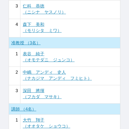
3
仁科 恭徳
（ニシナ ヤスノリ）
4
森下 美和
（モリシタ ミワ）
准教授 （3名）
1
表谷 純子
（オモテダニ ジュンコ）
2
中嶋 アンディ 史人
（ナカジマ アンディ フミヒト）
3
深田 將揮
（フカダ マサキ）
講師 （4名）
1
大竹 翔子
（オオタケ ショウコ）