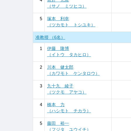
（サノ ミツヒコ）
5
塚本 利幸
（ツカモト トシユキ）
准教授 （6名）
1
伊藤 隆博
（イトウ タカヒロ）
2
川本 健太郎
（カワモト ケンタロウ）
3
九十九 綾子
（ツクモ アヤコ）
4
橋本 力
（ハシモト チカラ）
5
藤田 裕一
（フジタ ユウイチ）