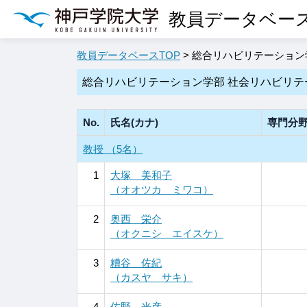
教員データベー
教員データベースTOP
> 総合リハビリテーション
総合リハビリテーション学部 社会リハビリテ
No.
氏名(カナ)
専門分
教授 （5名）
1
大塚 美和子
（オオツカ ミワコ）
2
奥西 栄介
（オクニシ エイスケ）
3
糟谷 佐紀
（カスヤ サキ）
4
佐野 光彦