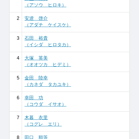
（アソウ ヒロキ）
2
安逹 啓介
（アダチ ケイスケ）
3
石田 裕貴
（イシダ ヒロタカ）
4
大塚 英美
（オオツカ ヒデミ）
5
金田 陸幸
（カネダ タカユキ）
6
幸田 功
（コウダ イサオ）
7
木暮 衣里
（コグレ エリ）
8
田口 順等