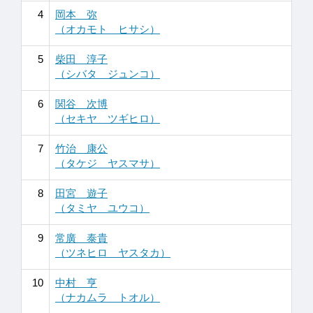
4
岡本 弥
（オカモト ヒサシ）
5
柴田 淳子
（シバタ ジュンコ）
6
関谷 次博
（セキヤ ツギヒロ）
7
竹治 康公
（タケジ ヤスマサ）
8
田宮 遊子
（タミヤ ユウコ）
9
常廣 泰貴
（ツネヒロ ヤスタカ）
10
中村 亨
（ナカムラ トオル）