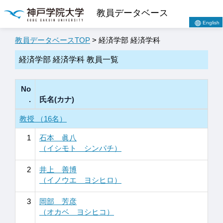
教員データベース
English
教員データベースTOP
> 経済学部 経済学科
経済学部 経済学科 教員一覧
No
.
氏名(カナ)
教授 （16名）
1
石本 眞八
（イシモト シンパチ）
2
井上 善博
（イノウエ ヨシヒロ）
3
岡部 芳彦
（オカベ ヨシヒコ）