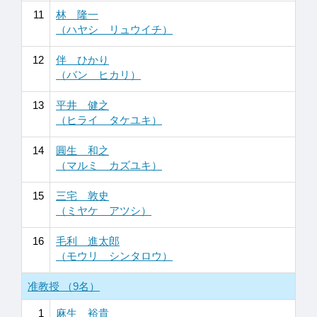
11
林 隆一
（ハヤシ リュウイチ）
12
伴 ひかり
（バン ヒカリ）
13
平井 健之
（ヒライ タケユキ）
14
圓生 和之
（マルミ カズユキ）
15
三宅 敦史
（ミヤケ アツシ）
16
毛利 進太郎
（モウリ シンタロウ）
准教授 （9名）
1
麻生 裕貴