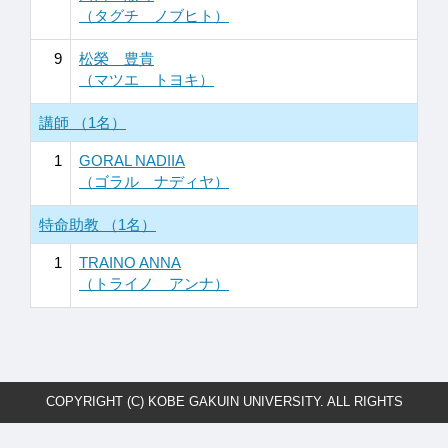
（タグチ ノブヒト）
9
松榮 豊貴
（マツエ トヨキ）
講師 （1名）
1
GORAL NADIIA
（ゴラル ナディヤ）
特命助教 （1名）
1
TRAINO ANNA
（トライノ アンナ）
COPYRIGHT (C) KOBE GAKUIN UNIVERSITY. ALL RIGHTS
RESERVED.