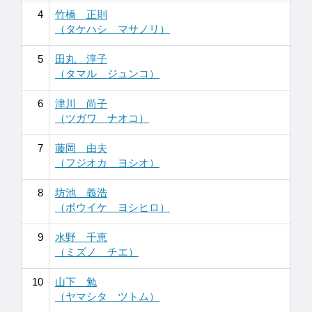
4
竹橋 正則
（タケハシ マサノリ）
5
田丸 淳子
（タマル ジュンコ）
6
津川 尚子
（ツガワ ナオコ）
7
藤岡 由夫
（フジオカ ヨシオ）
8
坊池 義浩
（ボウイケ ヨシヒロ）
9
水野 千恵
（ミズノ チエ）
10
山下 勉
（ヤマシタ ツトム）