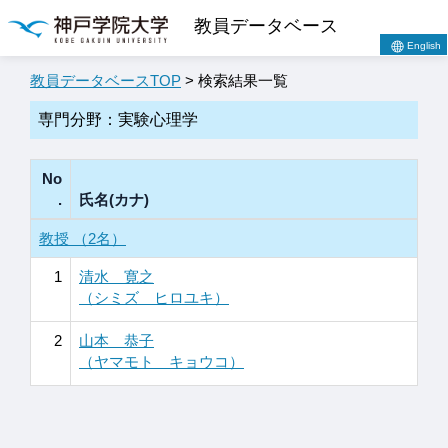
教員データベース
English
教員データベースTOP
> 検索結果一覧
専門分野：実験心理学
No
.
氏名(カナ)
教授 （2名）
1
清水 寛之
（シミズ ヒロユキ）
2
山本 恭子
（ヤマモト キョウコ）