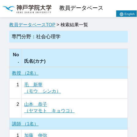
教員データベース
English
教員データベースTOP
> 検索結果一覧
専門分野：社会心理学
No
.
氏名(カナ)
教授 （2名）
1
毛 新華
（モウ シンカ）
2
山本 恭子
（ヤマモト キョウコ）
講師 （1名）
1
加藤 伸弥