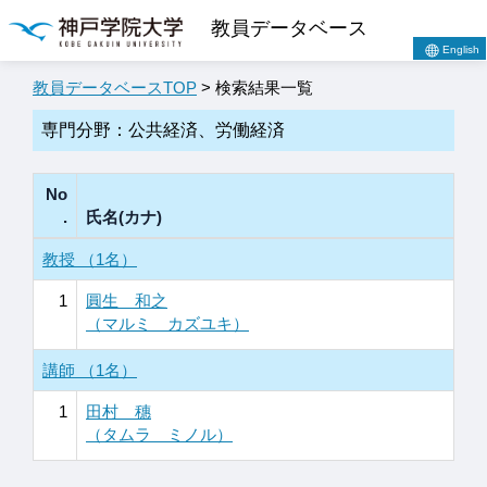
教員データベース
English
教員データベースTOP
> 検索結果一覧
専門分野：公共経済、労働経済
No
.
氏名(カナ)
教授 （1名）
1
圓生 和之
（マルミ カズユキ）
講師 （1名）
1
田村 穗
（タムラ ミノル）