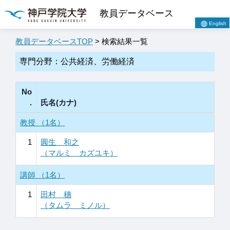
教員データベース
English
教員データベースTOP
> 検索結果一覧
専門分野：公共経済、労働経済
No
.
氏名(カナ)
教授 （1名）
1
圓生 和之
（マルミ カズユキ）
講師 （1名）
1
田村 穗
（タムラ ミノル）