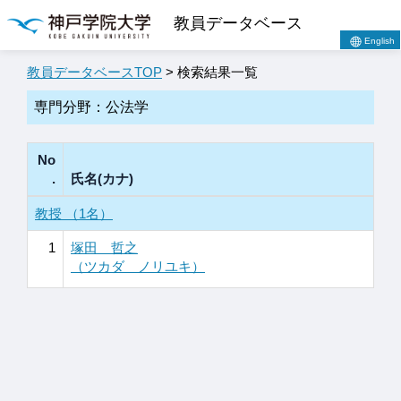
教員データベース
English
教員データベースTOP
> 検索結果一覧
専門分野：公法学
No
.
氏名(カナ)
教授 （1名）
1
塚田 哲之
（ツカダ ノリユキ）