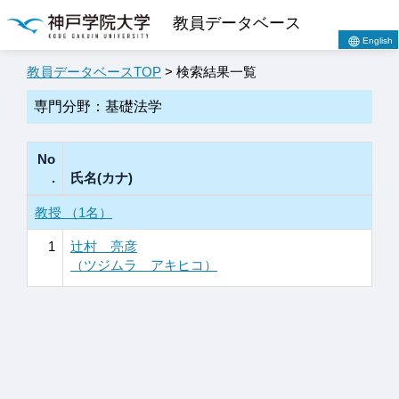
教員データベース
English
教員データベースTOP
> 検索結果一覧
専門分野：基礎法学
No
.
氏名(カナ)
教授 （1名）
1
辻村 亮彦
（ツジムラ アキヒコ）