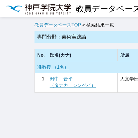
教員データベー
教員データベースTOP
> 検索結果一覧
専門分野：芸術実践論
No.
氏名(カナ)
所属
准教授 （1名）
1
田中 晋平
人文学部
（タナカ シンペイ）