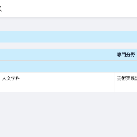
ス
専門分野
 人文学科
芸術実践